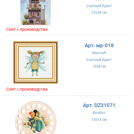
Счетный Крест
25x38 см
Cнят с производства
Арт. мр-018
Neocraft
Счетный Крест
10x8 см
Cнят с производства
Арт. DZ31071
Buratini
13x13 см