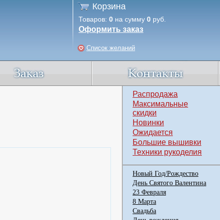
Корзина
Товаров:
0
на сумму
0
руб.
Оформить заказ
Список желаний
Распродажа
Максимальные
скидки
Новинки
Ожидается
Большие вышивки
Техники рукоделия
Новый Год/Рождество
День Святого Валентина
23 Февраля
8 Марта
Свадьба