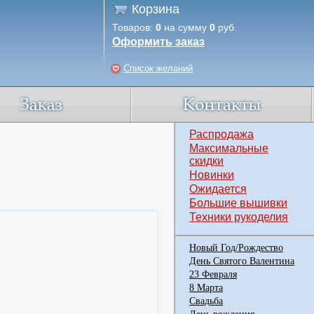
Корзина
Товаров:
0
на сумму
0
руб.
Оформить заказ
Список желаний
Распродажа
Максимальные
скидки
Новинки
Ожидается
Большие вышивки
Техники рукоделия
Новый Год/Рождество
День Святого Валентина
23 Февраля
8 Марта
Свадьба