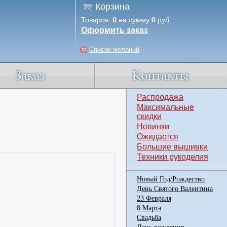
Корзина
Товаров:
0
на сумму
0
руб.
Оформить заказ
Список желаний
Распродажа
Максимальные
скидки
Новинки
Ожидается
Большие вышивки
Техники рукоделия
Новый Год/Рождество
День Святого Валентина
23 Февраля
8 Марта
Свадьба