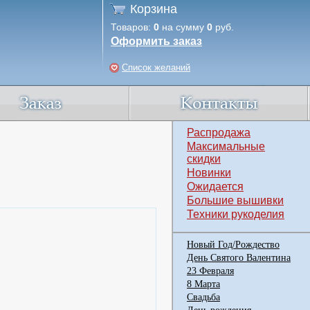
Корзина
Товаров:
0
на сумму
0
руб.
Оформить заказ
Список желаний
Распродажа
Максимальные
скидки
Новинки
Ожидается
Большие вышивки
Техники рукоделия
Новый Год/Рождество
День Святого Валентина
23 Февраля
8 Марта
Свадьба