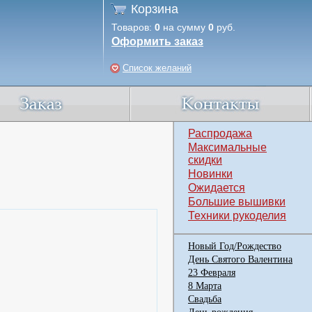
Корзина
Товаров:
0
на сумму
0
руб.
Оформить заказ
Список желаний
Распродажа
Максимальные
скидки
Новинки
Ожидается
Большие вышивки
Техники рукоделия
Новый Год/Рождество
День Святого Валентина
23 Февраля
8 Марта
Свадьба