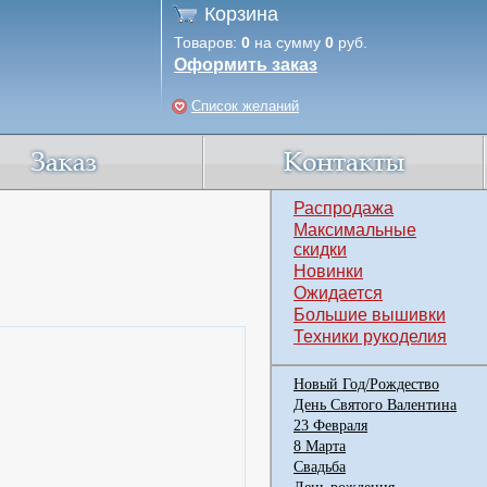
Корзина
Товаров:
0
на сумму
0
руб.
Оформить заказ
Список желаний
Распродажа
Максимальные
скидки
Новинки
Ожидается
Большие вышивки
Техники рукоделия
Новый Год/Рождество
День Святого Валентина
23 Февраля
8 Марта
Свадьба