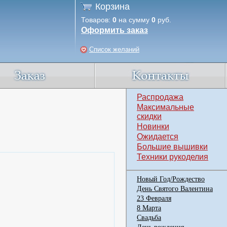
Корзина
Товаров:
0
на сумму
0
руб.
Оформить заказ
Список желаний
Распродажа
Максимальные
скидки
Новинки
Ожидается
Большие вышивки
Техники рукоделия
Новый Год/Рождество
День Святого Валентина
23 Февраля
8 Марта
Свадьба