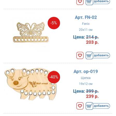
Арт. FN-02
-5%
Fenix
20x11 см
Цена:
214 р.
203 р.
Арт. ор-019
-40%
Щепка
19x12 см
Цена:
399 р.
239 р.