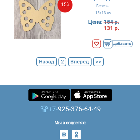
-15%
Березка
15x13 см
Цена:
154 р.
131 р.
Назад
2
Вперед
>>
+7-
925-376-64-49
Мы в соцсетях: