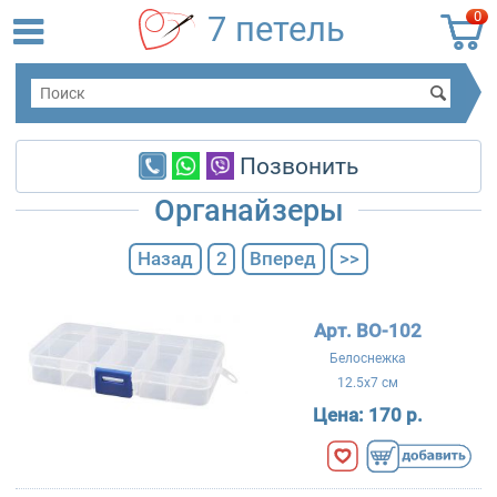
0
7 петель
Позвонить
Органайзеры
Назад
2
Вперед
>>
Арт. BO-102
Белоснежка
12.5x7 см
Цена:
170 р.