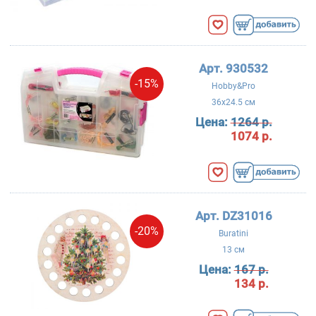
Арт. 930532
-15%
Hobby&Pro
36x24.5 см
Цена:
1264 р.
1074 р.
Арт. DZ31016
-20%
Buratini
13 см
Цена:
167 р.
134 р.