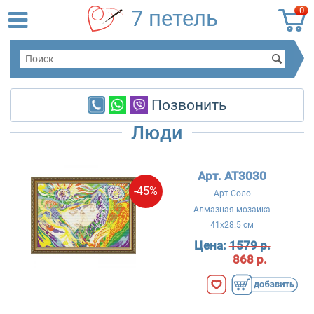
0
7 петель
Позвонить
Люди
Арт. AT3030
-45%
Арт Соло
Алмазная мозаика
41x28.5 см
Цена:
1579 р.
868 р.