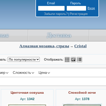
Email
Пароль
Забыли пароль?
Регистрация
|
Алмазная мозаика, стразы
Cristal
→
вать:
Отображать:
мер
Сложность
Цена
Цветочная совушка
Спокойной ночи
Арт.
1342
Арт.
1378