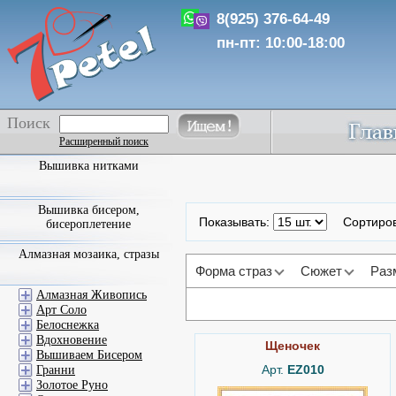
8(925) 376-64-49
пн-пт: 10:00-18:00
Поиск
Расширенный поиск
Вышивка нитками
Вышивка бисером,
Показывать:
Сортиро
бисероплетение
Алмазная мозаика, стразы
Форма страз
Сюжет
Раз
Алмазная Живопись
Арт Соло
Белоснежка
Вдохновение
Щеночек
Вышиваем Бисером
Арт.
EZ010
Гранни
Золотое Руно