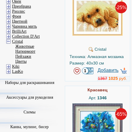
Овен
Преобрана
-25%
Риолис
Фрея
Цветной
Чаривна мить
BrilliArt
Collection D'Art
Cristal
Животные
Cristal
Натюрморт
Пейзажи
Техника: Алмазная мозаика
Цветы
Размер: 40x30 см
Kiki
Добавить
LasKo
1367
1025
руб.
Наборы для раскрашивания
Красавец
Аксессуары для рукоделия
Арт.
1346
Схемы
-65%
Канва, мулине, бисер