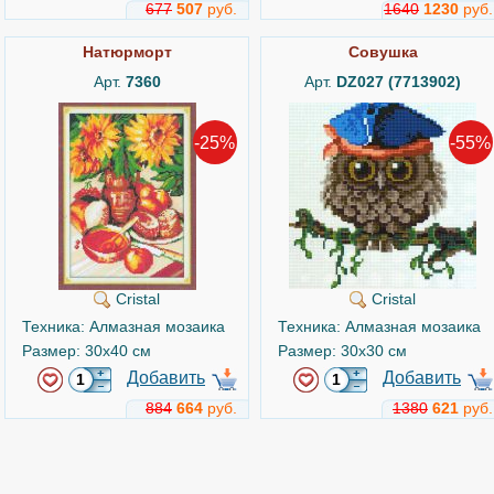
677
507
руб.
1640
1230
руб.
Натюрморт
Совушка
Арт.
7360
Арт.
DZ027 (7713902)
-25%
-55%
Cristal
Cristal
Техника: Алмазная мозаика
Техника: Алмазная мозаика
Размер: 30x40 см
Размер: 30x30 см
Добавить
Добавить
884
664
руб.
1380
621
руб.