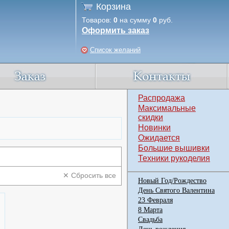
Корзина
Товаров:
0
на сумму
0
руб.
Оформить заказ
Список желаний
Распродажа
Максимальные
скидки
Новинки
Ожидается
Большие вышивки
Техники рукоделия
✕ Сбросить все
Новый Год/Рождество
День Святого Валентина
23 Февраля
8 Марта
Свадьба