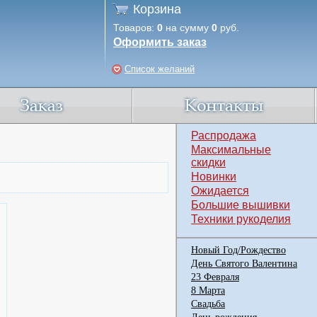
Корзина
Товаров:
0
на сумму
0
руб.
Оформить заказ
Список желаний
Распродажа
Максимальные
скидки
Новинки
Ожидается
Большие вышивки
Техники рукоделия
Новый Год/Рождество
День Святого Валентина
23 Февраля
8 Марта
Свадьба