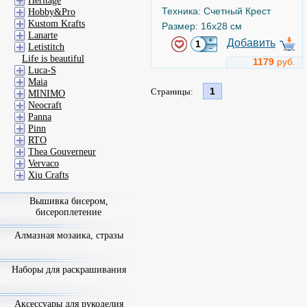
Heritage
Техника: Счетный Крест
Hobby&Pro
Kustom Krafts
Размер: 16x28 см
Lanarte
Добавить
Letistitch
Life is beautiful
1179
руб.
Luca-S
Maia
1
Страницы:
MINIMO
Neocraft
Panna
Pinn
RTO
Thea Gouverneur
Vervaco
Xiu Crafts
Вышивка бисером,
бисероплетение
Алмазная мозаика, стразы
Наборы для раскрашивания
Аксессуары для рукоделия