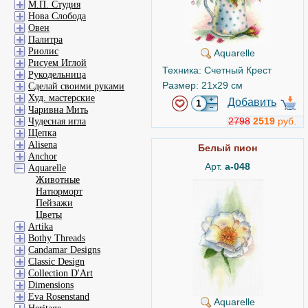
М.П. Студия
Нова Слобода
Овен
Палитра
Риолис
Aquarelle
Рисуем Иглой
Техника: Счетный Крест
Рукодельница
Размер: 21x29 см
Сделай своими руками
Худ. мастерские
Добавить
Чаривна Мить
2798
2519
руб.
Чудесная игла
Щепка
Alisena
Белый пион
Anchor
Арт.
а-048
Aquarelle
Животные
Натюрморт
Пейзажи
Цветы
Artika
Bothy Threads
Candamar Designs
Classic Design
Collection D'Art
Dimensions
Eva Rosenstand
Aquarelle