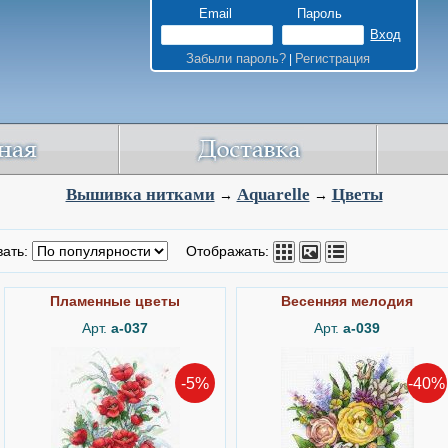
Email
Пароль
Забыли пароль?
Регистрация
|
Вышивка нитками
Aquarelle
Цветы
→
→
вать:
Отображать:
Пламенные цветы
Весенняя мелодия
Арт.
а-037
Арт.
а-039
-5%
-40%