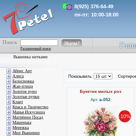
8(925) 376-64-49
пн-пт: 10:00-18:00
Поиск
Расширенный поиск
Вышивка нитками
Абрис Арт
Алиса
Показывать:
Сортиро
Белоснежка
Жар-птица
Букетик милых роз
Золотое руно
Золотые ручки
Арт.
а-052
Кларт
Краса и Творчество
Марья Искусница
-10%
Матрёнин Посад
Машенька
Мережка
Мир Вышивки