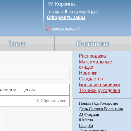
Корзина
Товаров:
0
на сумму
0
руб.
Оформить заказ
Список желаний
Распродажа
Максимальные
скидки
Новинки
Ожидается
Большие вышивки
азмер
Цена
Техники рукоделия
✕ Сбросить все
Новый Год/Рождество
День Святого Валентина
23 Февраля
8 Марта
Свадьба