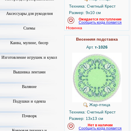
Техника: Счетный Крест
Размер: 9x10 см
Аксессуары для рукоделия
Ожидается поступление
Сообщить когда появится
Новинка
Схемы
Весенняя подставка
Канва, мулине, бисер
Арт.
т-1026
Изготовление игрушек и кукол
Вышивка лентами
Валяние
Подушки и одеяла
Жар-птица
Техника: Счетный Крест
Пэчворк
Размер: 13x13 см
Нет в наличии
Сообщить когда появится
Ковровая техника и