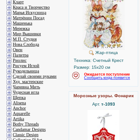
Кларт
Краса и Творчество
Марья Искусница
Матрёнин Посад
Машенька
Мережка
Мир Вышивки
М.П. Студия
Нова Слобода
Овен
Жар-птица
Палитра
Техника: Счетный Крест
Риолис
Рисуем Иглой
Размер: 15x20 см
Рукодельница
Ожидается поступление
Сделай своими руками
Сообщить когда появится
Худ. мастерские
Чаривна Мить
Чудесная игла
Морозные узоры. Фонарик
Щепка
Alisena
Арт.
т-1093
Anchor
Aquarelle
Artika
Bothy Threads
Candamar Designs
Classic Design