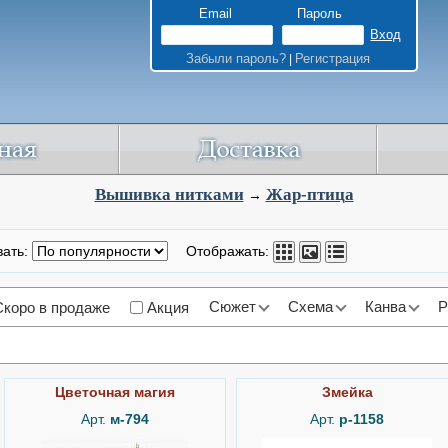
Email
Пароль
Забыли пароль?
Регистрация
|
Вышивка нитками
Жар-птица
→
вать:
Отображать:
Сюжет
Схема
Канва
Р
Скоро в продаже
Акция
Цветочная магия
Змейка
Арт.
м-794
Арт.
р-1158