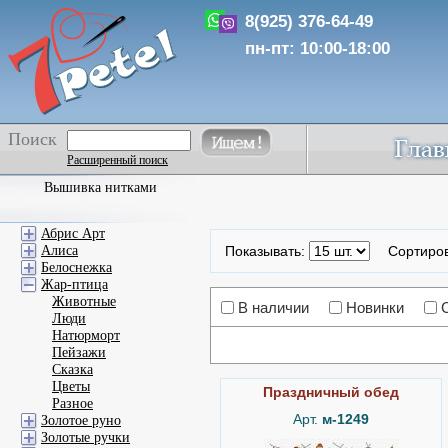
8(925) 376-64-49
пн-пт: 10:00-18:00
Поиск
Расширенный поиск
Вышивка нитками
Абрис Арт
Алиса
Показывать:
Сортиро
Белоснежка
Жар-птица
Животные
В наличии
Новинки
Люди
Натюрморт
Пейзажи
Сказка
Цветы
Праздничный обед
Разное
Арт.
м-1249
Золотое руно
Золотые ручки