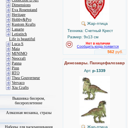
Collection D'Art
Dimensions
Eva Rosenstand
Heritage
Hobby&Pro
Жар-птица
Kustom Krafts
Lanarte
Техника: Счетный Крест
Letistitch
Размер: 9x13 см
Life is beautiful
Нет в наличии
Luca-S
Сообщить когда появится
Maia
562
руб.
MINIMO
Neocraft
Динозавры. Пахицефалозавр
Panna
Pinn
Арт.
р-1339
RTO
Thea Gouverneur
Vervaco
Xiu Crafts
Вышивка бисером,
бисероплетение
Алмазная мозаика, стразы
Жар-птица
Наборы для раскрашивания