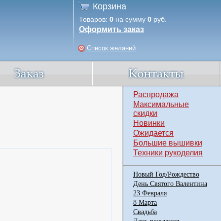
Корзина
Товаров:
0
на сумму
0
руб.
Оформить заказ
Список желаний
Распродажа
Максимальные
скидки
Новинки
Ожидается
Большие вышивки
Техники рукоделия
Новый Год/Рождество
День Святого Валентина
23 Февраля
8 Марта
Свадьба