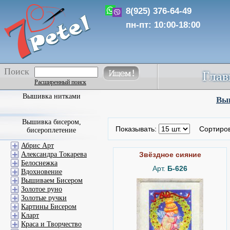
8(925) 376-64-49
пн-пт: 10:00-18:00
Поиск
Расширенный поиск
Вышивка нитками
Выш
Вышивка бисером,
Показывать:
Сортиро
бисероплетение
Абрис Арт
Александра Токарева
Звёздное сияние
Белоснежка
Арт.
Б-626
Вдохновение
Вышиваем Бисером
Золотое руно
Золотые ручки
Картины Бисером
Кларт
Краса и Творчество