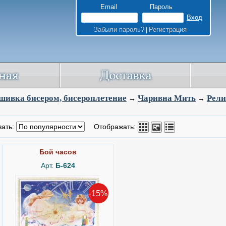
Email
Пароль
Забыли пароль?
Регистрация
|
ивка бисером, бисероплетение
Чаривна Мить
Рели
→
→
вать:
Отображать:
Бой часов
Арт.
Б-624
-15%