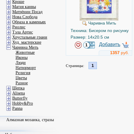
Кроше
Магия канвы
Матрёнин Посад
Нова Слобода
Образа в каменьях
Чаривна Мить
Риолис
Техника: Бисером по рисунку
Тэла Артис
Размер: 14x20.5 см
Хрустальные грани
Худ. мастерские
Добавить
Чаривна Мить
Животные
1357
руб.
Иконы
Люди
1
Страницы:
Натюрморт
Религия
Цветы
Разное
Щепка
Alisena
Butterfly
Hobby&Pro
Panna
Алмазная мозаика, стразы