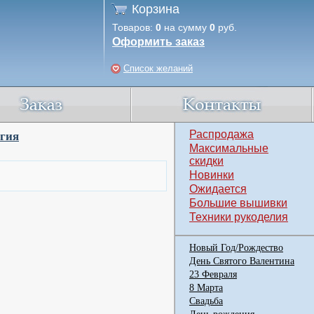
Корзина
Товаров:
0
на сумму
0
руб.
Оформить заказ
Список желаний
Распродажа
гия
Максимальные
скидки
Новинки
Ожидается
Большие вышивки
Техники рукоделия
Новый Год/Рождество
День Святого Валентина
23 Февраля
8 Марта
Свадьба