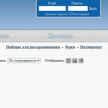
Email
Пароль
Забыли пароль?
Регистрация
|
Наборы для раскрашивания
Фрея
Натюрморт
→
→
вать:
Отображать: