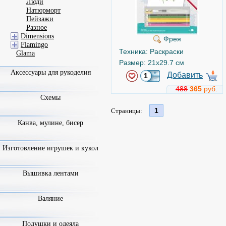
Люди
Натюрморт
Пейзажи
Разное
Dimensions
Фрея
Flamingo
Техника: Раскраски
Glama
Размер: 21x29.7 см
Аксессуары для рукоделия
Добавить
488
365
руб.
Схемы
1
Страницы:
Канва, мулине, бисер
Изготовление игрушек и кукол
Вышивка лентами
Валяние
Подушки и одеяла