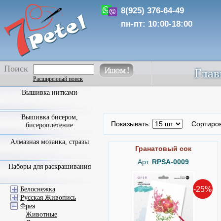
8(925) 376-64-49
пн-пт: 10:00-18:00
Поиск
Расширенный поиск
Вышивка нитками
Вышивка бисером,
Показывать:
Сортиро
бисероплетение
Алмазная мозаика, стразы
Гранатовый сок
Арт.
RPSA-0009
Наборы для раскрашивания
-25%
Белоснежка
Русская Живопись
Фрея
Животные