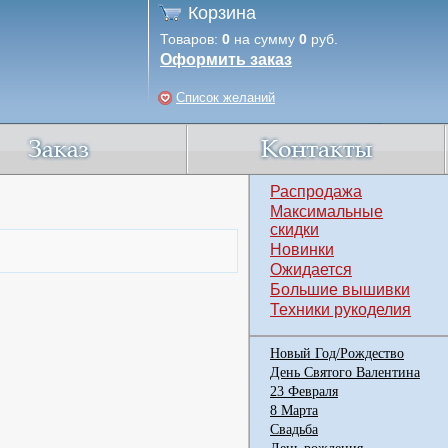
Корзина
Товаров:
0
на сумму
0
руб.
Оформить заказ
Список желаний
Распродажа
Максимальные
скидки
Новинки
Ожидается
Большие вышивки
Техники рукоделия
Новый Год/Рождество
День Святого Валентина
23 Февраля
8 Марта
Свадьба