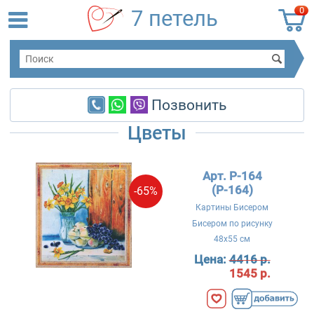
0
7 петель
Позвонить
Цветы
Арт. P-164
(Р-164)
-65%
Картины Бисером
Бисером по рисунку
48x55 см
Цена:
4416 р.
1545 р.