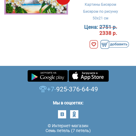
Картины Бисером
Бисером по рисунку
50x21 см
Цена:
2751 р.
2338 р.
+7-
925-376-64-49
Мы в соцсетях:
© Интернет-магазин
Семь петель (7 петель)