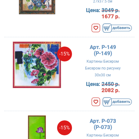
27x37.5 см
Цена:
3049 р.
1677 р.
Арт. P-149
(Р-149)
-15%
Картины Бисером
Бисером по рисунку
30x30 см
Цена:
2450 р.
2082 р.
Арт. P-073
(Р-073)
-15%
Картины Бисером