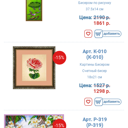
Бисером по рисунку
37.5x14 см
Цена:
2190 р.
1861 р.
Арт. K-010
(К-010)
-15%
Картины Бисером
Счетный бисер
18x21 см
Цена:
1527 р.
1298 р.
Арт. P-319
(Р-319)
-15%