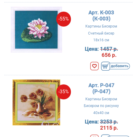
Арт. K-003
(К-003)
-55%
Картины Бисером
Счетный бисер
18x16 см
Цена:
1457 р.
656 р.
Арт. P-047
(Р-047)
-35%
Картины Бисером
Бисером по рисунку
40x40 см
Цена:
3253 р.
2115 р.