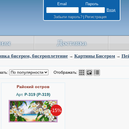
Email
Пароль
Забыли пароль?
Регистрация
|
вка бисером, бисероплетение
Картины Бисером
Пе
→
→
вать:
Отображать:
Райский остров
Арт.
P-319 (Р-319)
-15%