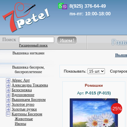
8(925) 376-64-49
пн-пт: 10:00-18:00
Поиск
Расширенный поиск
Вышивка нитками
Выши
Вышивка бисером,
Показывать:
Сортиро
бисероплетение
Абрис Арт
Александра Токарева
Ромашки
Белоснежка
Арт.
P-015 (Р-015)
Вдохновение
Вышиваем Бисером
Золотое руно
-25%
Золотые ручки
Картины Бисером
Животные
Иконы