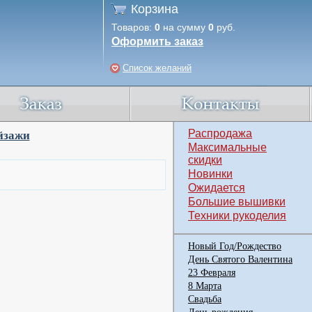
Корзина
Товаров:
0
на сумму
0
руб.
Оформить заказ
Список желаний
Распродажа
йзажи
Максимальные
скидки
Новинки
Ожидается
Большие вышивки
Техники рукоделия
Новый Год/Рождество
День Святого Валентина
23 Февраля
8 Марта
Свадьба