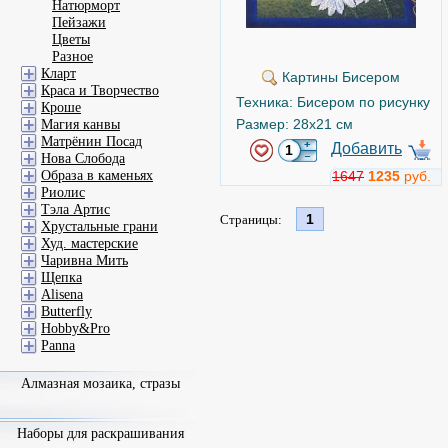
Натюрморт
Пейзажи
Цветы
Разное
Кларт
Картины Бисером
Краса и Творчество
Техника: Бисером по рисунку
Кроше
Размер: 28x21 см
Магия канвы
Матрёнин Посад
Добавить
Нова Слобода
Образа в каменьях
1647
1235
руб.
Риолис
Тэла Артис
1
Страницы:
Хрустальные грани
Худ. мастерские
Чаривна Мить
Щепка
Alisena
Butterfly
Hobby&Pro
Panna
Алмазная мозаика, стразы
Наборы для раскрашивания