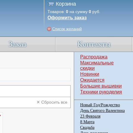
Корзина
Товаров:
0
на сумму
0
руб.
Оформить заказ
Список желаний
Распродажа
Максимальные
скидки
Новинки
Ожидается
Большие вышивки
Техники рукоделия
✕ Сбросить все
Новый Год/Рождество
День Святого Валентина
"
23 Февраля
8 Марта
Свадьба