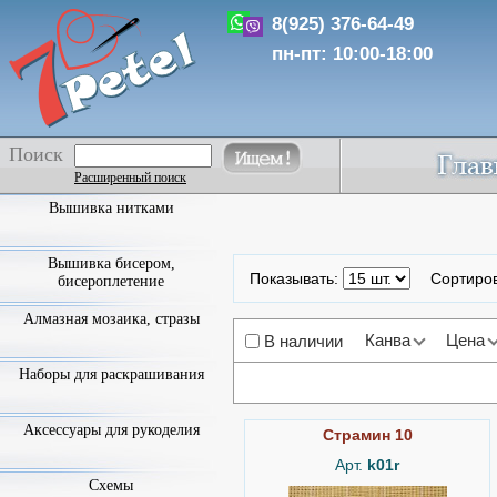
8(925) 376-64-49
пн-пт: 10:00-18:00
Поиск
Расширенный поиск
Вышивка нитками
Вышивка бисером,
Показывать:
Сортиро
бисероплетение
Алмазная мозаика, стразы
Канва
Цена
В наличии
Наборы для раскрашивания
Аксессуары для рукоделия
Страмин 10
Арт.
k01r
Схемы