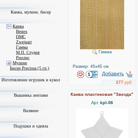
Канва, мулине, бисер
Канва
Bestex
DMC
Zweigart
Гамма
Гамма
М.П. Студия
Риолис
Мулине
Размер: 45x45 см
Бисер Preciosa (5 гр.)
Добавить
Изготовление игрушек и кукол
277
руб.
Канва пластиковая "Звезда"
Вышивка лентами
Арт.
kpl-06
Валяние
Подушки и одеяла