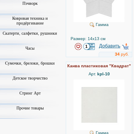
Пэчворк
Ковровая техника и
продёргивание
Гамма
Скатерти, салфетки, рушники
Размер: 14x13 см
Добавить
Часы
34
руб.
Сумочки, брелоки, брошки
Канва пластиковая "Квадрат"
Арт.
kpl-10
Детское творчество
Стринг Арт
Прочие товары
Гамма