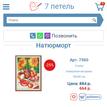
0
7 петель
Позвонить
Натюрморт
Арт. 7360
-25%
Cristal
Алмазная мозаика
30x40 см
Цена:
884 р.
664 р.