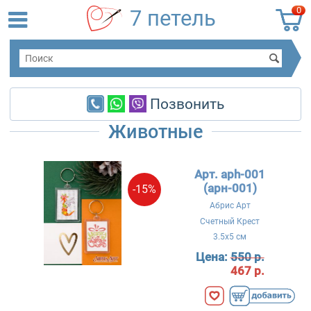
0
7 петель
Позвонить
Животные
Арт. aph-001
(арн-001)
-15%
Абрис Арт
Счетный Крест
3.5x5 см
Цена:
550 р.
467 р.