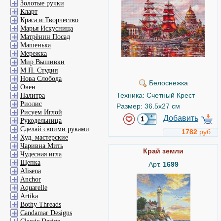
Золотые ручки
Кларт
Краса и Творчество
Марья Искусница
Матрёнин Посад
Машенька
Мережка
Мир Вышивки
М.П. Студия
Нова Слобода
Белоснежка
Овен
Техника: Счетный Крест
Палитра
Риолис
Размер: 36.5x27 см
Рисуем Иглой
Добавить
Рукодельница
Сделай своими руками
1782
руб.
Худ. мастерские
Чаривна Мить
Край земли
Чудесная игла
Щепка
Арт.
1699
Alisena
Anchor
Aquarelle
Artika
Bothy Threads
Candamar Designs