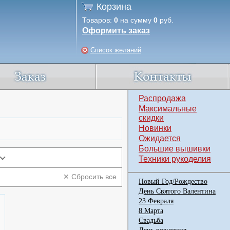
Корзина
Товаров:
0
на сумму
0
руб.
Оформить заказ
Список желаний
Распродажа
Максимальные
скидки
Новинки
Ожидается
Большие вышивки
Техники рукоделия
✕ Сбросить все
Новый Год/Рождество
День Святого Валентина
23 Февраля
8 Марта
Свадьба