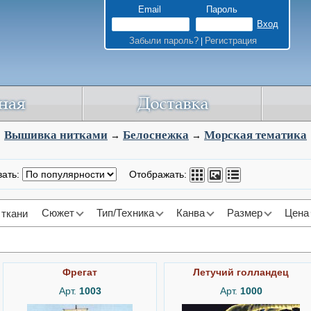
Email
Пароль
Забыли пароль?
Регистрация
|
Вышивка нитками
Белоснежка
Морская тематика
→
→
вать:
Отображать:
Сюжет
Тип/Техника
Канва
Размер
Цена
 ткани
Фрегат
Летучий голландец
Арт.
1003
Арт.
1000