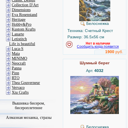
Classic Design
Collection D'Art
Dimensions
Eva Rosenstand
Heritage
Белоснежка
Hobby&Pro
Kustom Krafts
Техника: Счетный Крест
Lanarte
Размер: 36.5x56 см
Letistitch
Нет в наличии
Life is beautiful
Сообщить когда появится
Luca-S
1900
руб.
Maia
MINIMO
Шумный берег
Neocraft
Panna
Арт.
4032
Pinn
RTO
Thea Gouverneur
Vervaco
Xiu Crafts
Вышивка бисером,
бисероплетение
Алмазная мозаика, стразы
Белоснежка