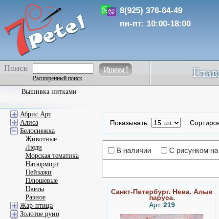
8(925) 376-64-49
пн-пт: 10:00-18:00
Поиск
Расширенный поиск
Вышивка нитками
Абрис Арт
Алиса
Показывать:
Сортиро
Белоснежка
Животные
Люди
В наличии
С рисунком на
Морская тематика
Натюрморт
Пейзажи
Плюшевые
Цветы
Санкт-Петербург. Нева. Алые
паруса.
Разное
Арт.
219
Жар-птица
Золотое руно