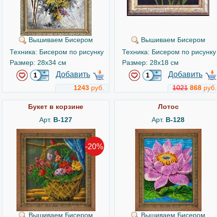
Вышиваем Бисером
Вышиваем Бисером
Техника: Бисером по рисунку
Техника: Бисером по рисунку
Размер: 28x34 см
Размер: 28x18 см
Добавить
Добавить
1243
руб.
1021
868
руб.
Букет в корзине
Лотос
Арт.
B-127
Арт.
B-128
-20%
Вышиваем Бисером
Вышиваем Бисером