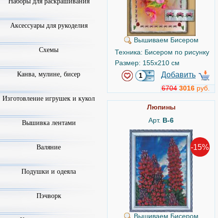
Наборы для раскрашивания
Аксессуары для рукоделия
Вышиваем Бисером
Схемы
Техника: Бисером по рисунку
Размер: 155x210 см
Добавить
Канва, мулине, бисер
6704
3016
руб.
Изготовление игрушек и кукол
Люпины
Арт.
B-6
Вышивка лентами
-15%
Валяние
Подушки и одеяла
Пэчворк
Вышиваем Бисером