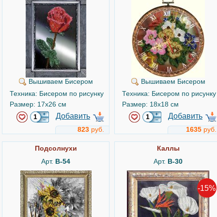
Вышиваем Бисером
Вышиваем Бисером
Техника: Бисером по рисунку
Техника: Бисером по рисунку
Размер: 17x26 см
Размер: 18x18 см
Добавить
Добавить
823
руб.
1635
руб.
Подсолнухи
Каллы
Арт.
B-54
Арт.
B-30
-15%