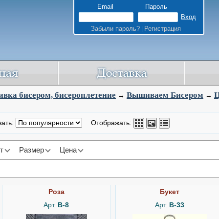
Email
Пароль
Забыли пароль?
Регистрация
|
вка бисером, бисероплетение
Вышиваем Бисером
→
→
вать:
Отображать:
т
Размер
Цена
Роза
Букет
Арт.
B-8
Арт.
B-33