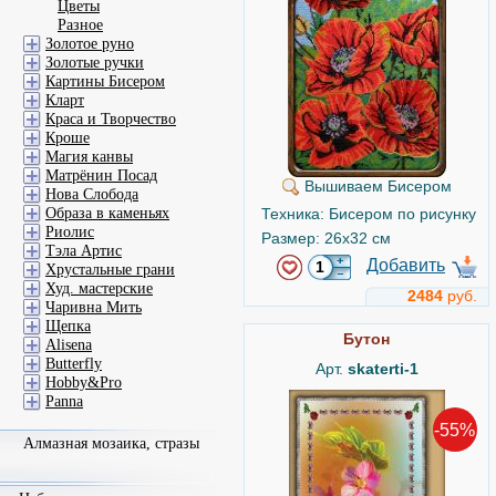
Цветы
Разное
Золотое руно
Золотые ручки
Картины Бисером
Кларт
Краса и Творчество
Кроше
Магия канвы
Матрёнин Посад
Вышиваем Бисером
Нова Слобода
Техника: Бисером по рисунку
Образа в каменьях
Риолис
Размер: 26x32 см
Тэла Артис
Добавить
Хрустальные грани
Худ. мастерские
2484
руб.
Чаривна Мить
Щепка
Бутон
Alisena
Butterfly
Арт.
skaterti-1
Hobby&Pro
Panna
-55%
Алмазная мозаика, стразы