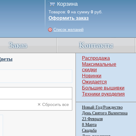
Корзина
Товаров:
0
на сумму
0
руб.
Оформить заказ
Список желаний
Распродажа
Цветы
Максимальные
скидки
Новинки
Ожидается
Большие вышивки
Техники рукоделия
✕ Сбросить все
Новый Год/Рождество
День Святого Валентина
23 Февраля
8 Марта
Свадьба