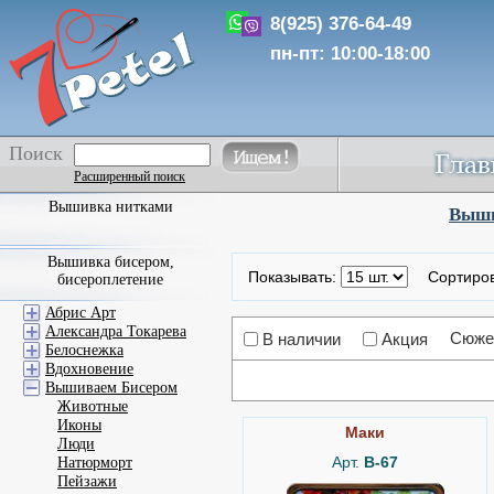
8(925) 376-64-49
пн-пт: 10:00-18:00
Поиск
Расширенный поиск
Вышивка нитками
Выши
Вышивка бисером,
Показывать:
Сортиро
бисероплетение
Абрис Арт
Александра Токарева
Сюже
В наличии
Акция
Белоснежка
Вдохновение
Вышиваем Бисером
Животные
Иконы
Маки
Люди
Арт.
B-67
Натюрморт
Пейзажи