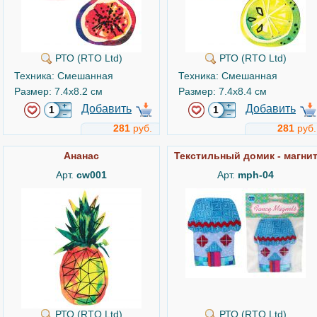
РТО (RTO Ltd)
РТО (RTO Ltd)
Техника: Смешанная
Техника: Смешанная
Размер: 7.4x8.2 см
Размер: 7.4x8.4 см
Добавить
Добавить
281
руб.
281
руб.
Ананас
Текстильный домик - магни
Арт.
cw001
Арт.
mph-04
РТО (RTO Ltd)
РТО (RTO Ltd)