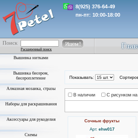
8(925) 376-64-49
пн-пт: 10:00-18:00
Поиск
Расширенный поиск
Вышивка нитками
Вышивка бисером,
Показывать:
Сортиро
бисероплетение
Алмазная мозаика, стразы
В наличии
С рисунком на
Наборы для раскрашивания
Аксессуары для рукоделия
Сочные фрукты
Арт.
ehw017
Схемы