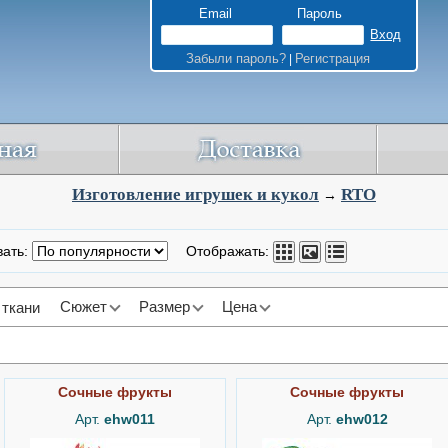
Email
Пароль
Забыли пароль?
Регистрация
|
Изготовление игрушек и кукол
RTO
→
вать:
Отображать:
Сюжет
Размер
Цена
 ткани
Сочные фрукты
Сочные фрукты
Арт.
ehw011
Арт.
ehw012