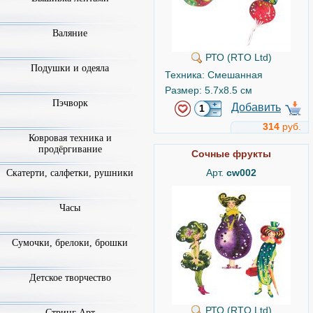
Валяние
РТО (RTO Ltd)
Подушки и одеяла
Техника: Смешанная
Размер: 5.7x8.5 см
Пэчворк
Добавить
314
руб.
Ковровая техника и
продёргивание
Сочные фрукты
Арт.
cw002
Скатерти, салфетки, рушники
Часы
Сумочки, брелоки, брошки
Детское творчество
РТО (RTO Ltd)
Стринг Арт