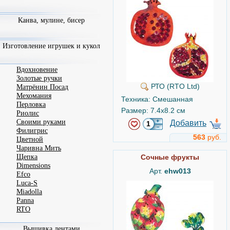
Канва, мулине, бисер
Изготовление игрушек и кукол
Вдохновение
Золотые ручки
РТО (RTO Ltd)
Матрёнин Посад
Мехомания
Техника: Смешанная
Перловка
Размер: 7.4x8.2 см
Риолис
Своими руками
Добавить
Филигрис
563
руб.
Цветной
Чаривна Мить
Сочные фрукты
Щепка
Dimensions
Арт.
ehw013
Efco
Luca-S
Miadolla
Panna
RTO
Вышивка лентами