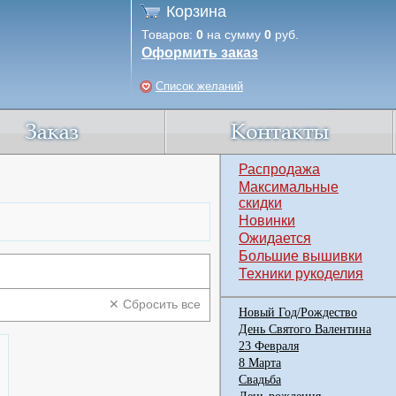
Корзина
Товаров:
0
на сумму
0
руб.
Оформить заказ
Список желаний
Распродажа
Максимальные
скидки
Новинки
Ожидается
Большие вышивки
Техники рукоделия
✕ Сбросить все
Новый Год/Рождество
День Святого Валентина
23 Февраля
8 Марта
Свадьба