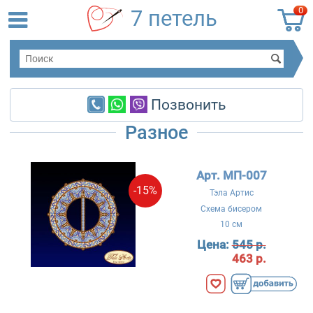
0
7 петель
Позвонить
Разное
Арт. МП-007
-15%
Тэла Артис
Схема бисером
10 см
Цена:
545 р.
463 р.