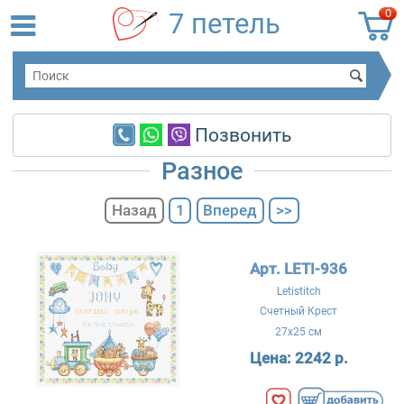
0
7 петель
Позвонить
Разное
Назад
1
Вперед
>>
Арт. LETI-936
Letistitch
Счетный Крест
27x25 см
Цена:
2242 р.