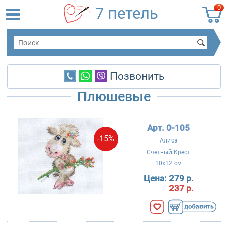
0
7 петель
Позвонить
Плюшевые
Арт. 0-105
-15%
Алиса
Счетный Крест
10x12 см
Цена:
279 р.
237 р.