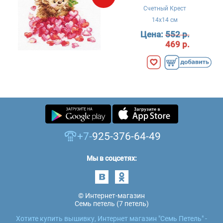
Счетный Крест
14x14 см
Цена:
552 р.
469 р.
+7-
925-376-64-49
Мы в соцсетях:
© Интернет-магазин
Семь петель (7 петель)
Хотите купить вышивку, Интернет магазин "Семь Петель" -