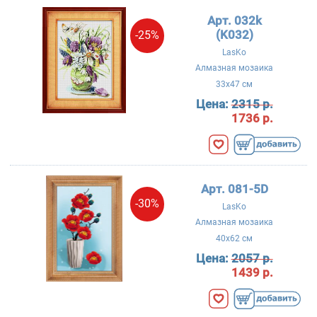
Арт. 032k
(K032)
-25%
LasKo
Алмазная мозаика
33x47 см
Цена:
2315 р.
1736 р.
Арт. 081-5D
-30%
LasKo
Алмазная мозаика
40x62 см
Цена:
2057 р.
1439 р.