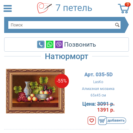
0
7 петель
Позвонить
Натюрморт
Арт. 035-5D
-55%
LasKo
Алмазная мозаика
65x45 см
Цена:
3091 р.
1391 р.