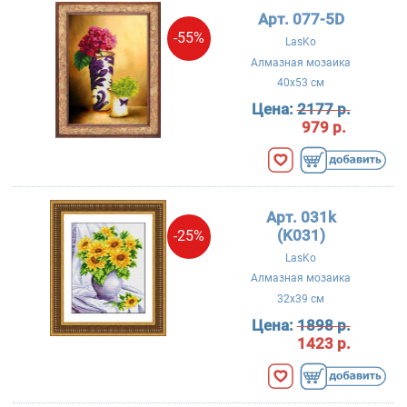
Арт. 077-5D
-55%
LasKo
Алмазная мозаика
40x53 см
Цена:
2177 р.
979 р.
Арт. 031k
(K031)
-25%
LasKo
Алмазная мозаика
32x39 см
Цена:
1898 р.
1423 р.