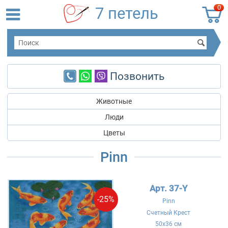
0
7 петель
Позвонить
Животные
Люди
Цветы
Pinn
Арт. 37-Y
-25%
Pinn
Счетный Крест
50x36 см