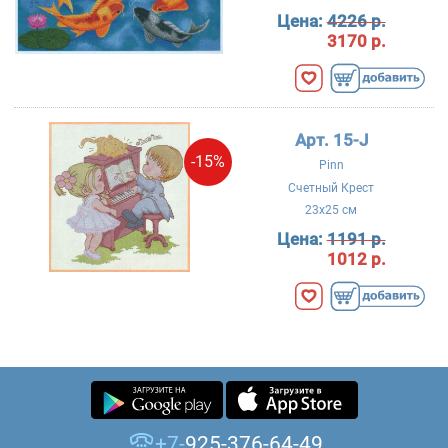
Цена:
4226 р.
3170 р.
Арт. 15-J
-15%
Pinn
Счетный Крест
23x25 см
Цена:
1191 р.
1012 р.
+7-
925-376-64-49