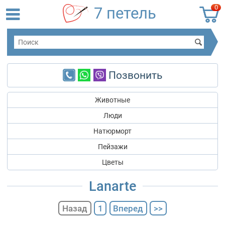
0
7 петель
Позвонить
Животные
Люди
Натюрморт
Пейзажи
Цветы
Lanarte
Назад
1
Вперед
>>