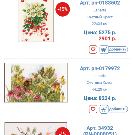
Арт. pn-0183502
-45%
Lanarte
Счетный Крест
22x34 см
Цена:
5275 р.
2901 р.
Арт. pn-0179972
Lanarte
Счетный Крест
44x28 см
Цена:
8234 р.
Арт. 34932
(PN-0008051)
-4%