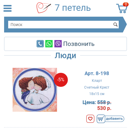
0
7 петель
Позвонить
Люди
Арт. 8-198
-5%
Кларт
Счетный Крест
18x15 см
Цена:
558 р.
530 р.