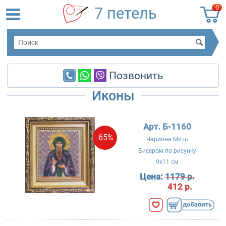
0
7 петель
Позвонить
Иконы
Арт. Б-1160
-65%
Чаривна Мить
Бисером по рисунку
9x11 см
Цена:
1179 р.
412 р.