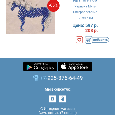
-65%
Чаривна Мить
Бисероплетение
12.5x15 см
Цена:
597 р.
208 р.
+7-
925-376-64-49
Мы в соцсетях:
© Интернет-магазин
Семь петель (7 петель)