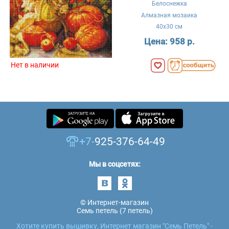
Белоснежка
Алмазная мозаика
40x30 см
Цена:
958 р.
Нет в наличии
+7-
925-376-64-49
Мы в соцсетях:
© Интернет-магазин
Семь петель (7 петель)
Хотите купить вышивку, Интернет магазин "Семь Петель" -