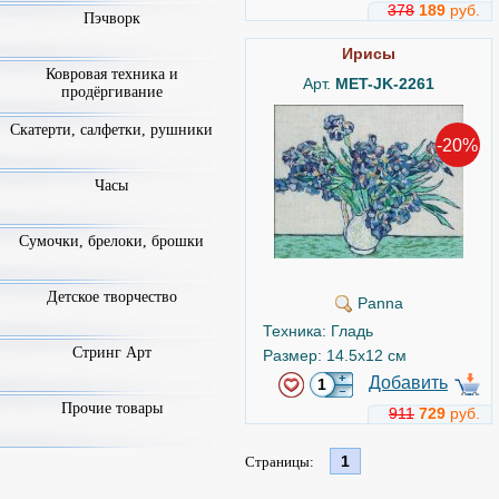
378
189
руб.
Пэчворк
Ирисы
Ковровая техника и
Арт.
MET-JK-2261
продёргивание
Скатерти, салфетки, рушники
-20%
Часы
Сумочки, брелоки, брошки
Детское творчество
Panna
Техника: Гладь
Стринг Арт
Размер: 14.5x12 см
Добавить
Прочие товары
911
729
руб.
1
Страницы: