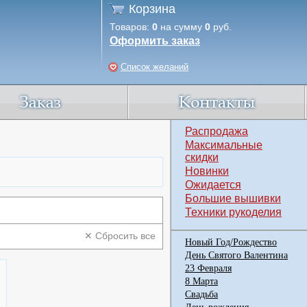
Корзина
Товаров:
0
на сумму
0
руб.
Оформить заказ
Список желаний
Распродажа
Максимальные
скидки
Новинки
Ожидается
Большие вышивки
Техники рукоделия
✕ Сбросить все
Новый Год/Рождество
День Святого Валентина
23 Февраля
8 Марта
Свадьба