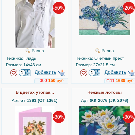
-50%
-20%
Panna
Panna
Техника: Гладь
Техника: Счетный Крест
Размер: 14x43 см
Размер: 27x21.5 см
Добавить
Добавить
300
150
руб.
2111
1689
руб.
В цветах утопая...
Нежные лотосы
Арт.
от-1361 (OT-1361)
Арт.
ЖК-2076 (JK-2076)
-30%
-30%