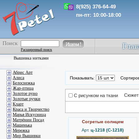
8(925) 376-64-49
пн-пт: 10:00-18:00
Поиск
Расширенный поиск
Вышивка нитками
Абрис Арт
Алиса
Показывать:
Сортиро
Белоснежка
Жар-птица
Золотое руно
Сюжет
С рисунком на ткани
Золотые ручки
Кларт
Краса и Творчество
Марья Искусница
Матрёнин Посад
Согретые солнцем
Машенька
Арт.
ц-1218 (C-1218)
Мережка
Мир Вышивки