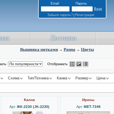
Email
Пароль
Забыли пароль?
Регистрация
|
Вышивка нитками
Panna
Цветы
→
→
вать:
Отображать:
Схема
Тип/Техника
Канва
Размер
Цена
Калла
Ирисы
Арт.
ЖК-2230 (JK-2230)
Арт.
MET-7348