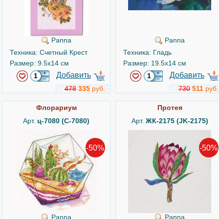
Panna
Panna
Техника: Счетный Крест
Техника: Гладь
Размер: 9.5x14 см
Размер: 19.5x14 см
Добавить
Добавить
478
335
руб.
730
511
руб.
Флорариум
Протея
Арт.
ц-7080 (C-7080)
Арт.
ЖК-2175 (JK-2175)
-50%
-50%
Panna
Panna