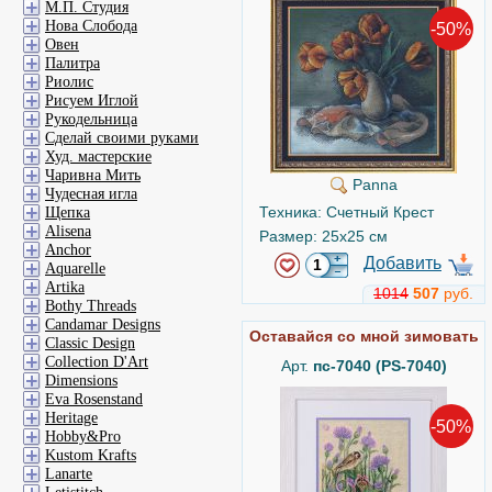
М.П. Студия
Нова Слобода
-50%
Овен
Палитра
Риолис
Рисуем Иглой
Рукодельница
Сделай своими руками
Худ. мастерские
Чаривна Мить
Panna
Чудесная игла
Техника: Счетный Крест
Щепка
Alisena
Размер: 25x25 см
Anchor
Добавить
Aquarelle
Artika
1014
507
руб.
Bothy Threads
Candamar Designs
Оставайся со мной зимовать
Classic Design
Collection D'Art
Арт.
пс-7040 (PS-7040)
Dimensions
Eva Rosenstand
Heritage
-50%
Hobby&Pro
Kustom Krafts
Lanarte