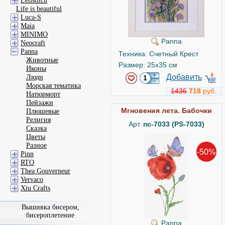
Letistitch
Life is beautiful
Luca-S
Maia
MINIMO
Panna
Neocraft
Panna
Техника: Счетный Крест
Животные
Размер: 25x35 см
Иконы
Добавить
Люди
Морская тематика
1436
718
руб.
Натюрморт
Пейзажи
Мгновения лета. Бабочки
Плюшевые
Религия
Арт.
пс-7033 (PS-7033)
Сказка
Цветы
Разное
-50%
Pinn
RTO
Thea Gouverneur
Vervaco
Xiu Crafts
Вышивка бисером,
бисероплетение
Panna