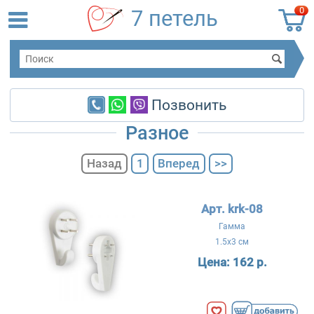
0
7 петель
Позвонить
Разное
Назад
1
Вперед
>>
Арт. krk-08
Гамма
1.5x3 см
Цена:
162 р.