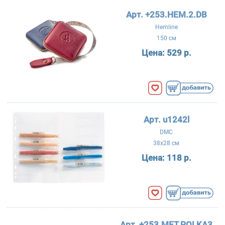
Арт. +253.HEM.2.DB
Hemline
150 см
Цена:
529 р.
Арт. u1242l
DMC
38x28 см
Цена:
118 р.
Арт. +253.MET.POLKA3