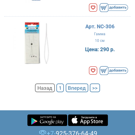
Арт. NC-306
Гамма
10 см
Цена:
290 р.
Назад
1
Вперед
>>
+7-
925-376-64-49