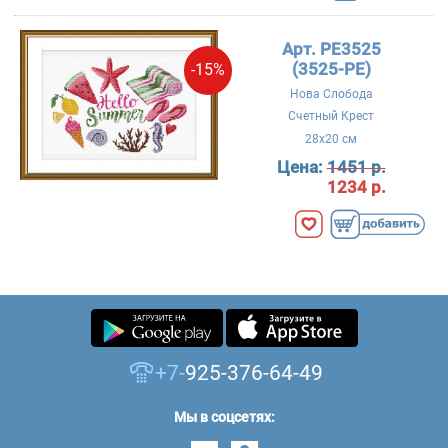
Арт. PE3525
(3525-PE)
-15%
Нова Слобода
Счетный Крест
28x20 см
Цена:
1451 р.
1234 р.
+7-
925-376-64-49
Мы в соцсетях: