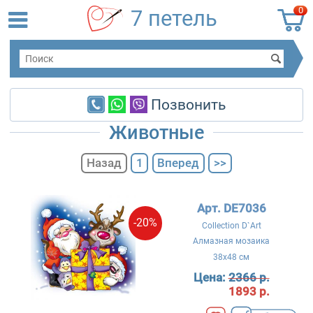
0
7 петель
Позвонить
Животные
Назад
1
Вперед
>>
Арт. DE7036
-20%
Collection D`Art
Алмазная мозаика
38x48 см
Цена:
2366 р.
1893 р.