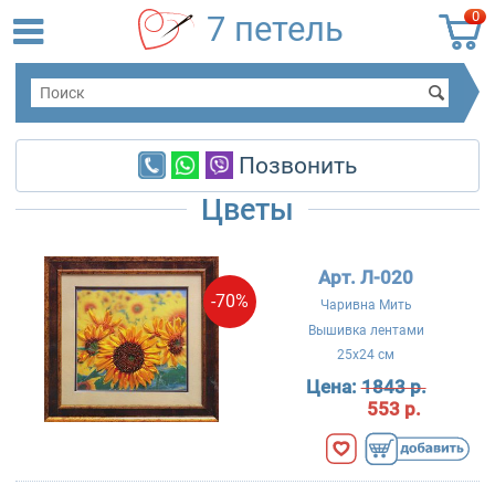
0
7 петель
Позвонить
Цветы
Арт. Л-020
-70%
Чаривна Мить
Вышивка лентами
25x24 см
Цена:
1843 р.
553 р.