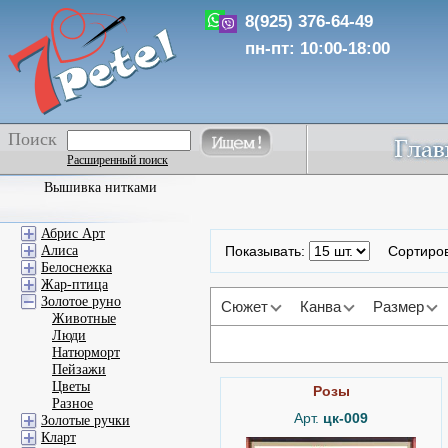
8(925) 376-64-49
пн-пт: 10:00-18:00
Поиск
Расширенный поиск
Вышивка нитками
Абрис Арт
Алиса
Показывать:
Сортиро
Белоснежка
Жар-птица
Золотое руно
Сюжет
Канва
Размер
Животные
Люди
Натюрморт
Пейзажи
Цветы
Розы
Разное
Арт.
цк-009
Золотые ручки
Кларт