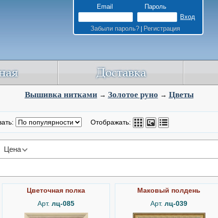
Email
Пароль
Забыли пароль?
Регистрация
|
Вышивка нитками
Золотое руно
Цветы
→
→
вать:
Отображать:
Цена
Цветочная полка
Маковый полдень
Арт.
лц-085
Арт.
лц-039