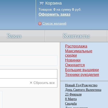
Корзина
Товаров:
0
на сумму
0
руб.
Оформить заказ
Список желаний
Распродажа
Максимальные
скидки
Новинки
Ожидается
Большие вышивки
Техники рукоделия
✕ Сбросить все
Новый Год/Рождество
День Святого Валентина
23 Февраля
8 Марта
Свадьба