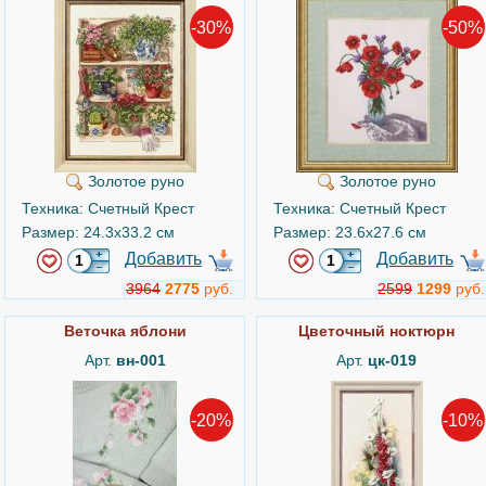
-30%
-50%
Золотое руно
Золотое руно
Техника: Счетный Крест
Техника: Счетный Крест
Размер: 24.3x33.2 см
Размер: 23.6x27.6 см
Добавить
Добавить
3964
2775
руб.
2599
1299
руб.
Веточка яблони
Цветочный ноктюрн
Арт.
вн-001
Арт.
цк-019
-20%
-10%