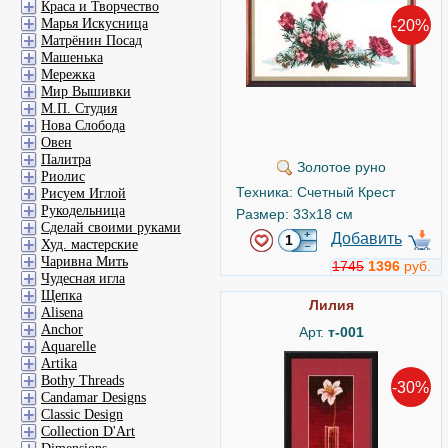
Краса и Творчество
Марья Искусница
-20%
Матрёнин Посад
Машенька
Мережка
Мир Вышивки
М.П. Студия
Нова Слобода
Овен
Палитра
Золотое руно
Риолис
Техника: Счетный Крест
Рисуем Иглой
Рукодельница
Размер: 33x18 см
Сделай своими руками
Добавить
Худ. мастерские
Чаривна Мить
1745
1396
руб.
Чудесная игла
Щепка
Лилия
Alisena
Anchor
Арт.
т-001
Aquarelle
Artika
Bothy Threads
-30%
Candamar Designs
Classic Design
Collection D'Art