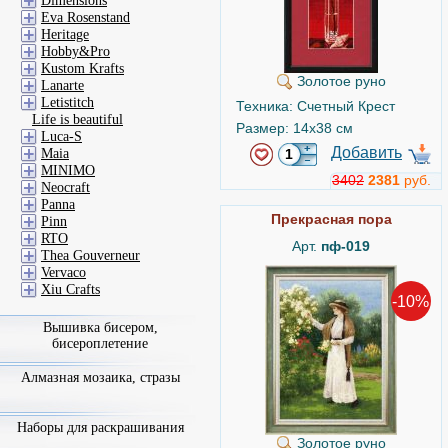
Dimensions
Eva Rosenstand
Heritage
Hobby&Pro
Kustom Krafts
Золотое руно
Lanarte
Letistitch
Техника: Счетный Крест
Life is beautiful
Размер: 14x38 см
Luca-S
Добавить
Maia
MINIMO
3402
2381
руб.
Neocraft
Panna
Прекрасная пора
Pinn
RTO
Арт.
пф-019
Thea Gouverneur
Vervaco
Xiu Crafts
-10%
Вышивка бисером,
бисероплетение
Алмазная мозаика, стразы
Наборы для раскрашивания
Золотое руно