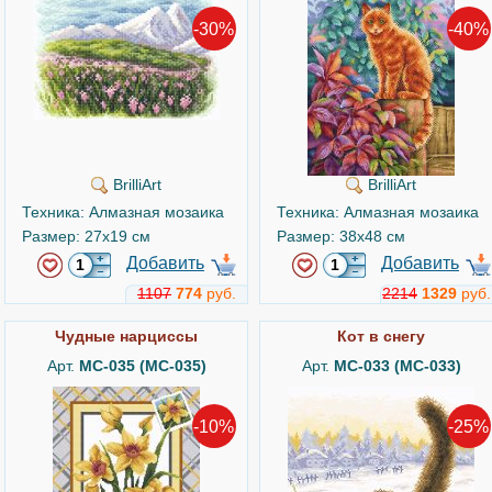
-30%
-40%
BrilliArt
BrilliArt
Техника: Алмазная мозаика
Техника: Алмазная мозаика
Размер: 27x19 см
Размер: 38x48 см
Добавить
Добавить
1107
774
руб.
2214
1329
руб.
Чудные нарциссы
Кот в снегу
Арт.
MC-035 (МС-035)
Арт.
MC-033 (МС-033)
-10%
-25%