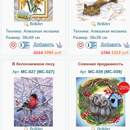
BrilliArt
BrilliArt
Техника: Алмазная мозаика
Техника: Алмазная мозаика
Размер: 38x48 см
Размер: 38x38 см
Добавить
Добавить
2214
1993
руб.
1750
1313
руб.
В белоснежном лесу
Совиная преданность
Арт.
MC-027 (МС-027)
Арт.
MC-039 (МС-039)
-20%
BrilliArt
BrilliArt