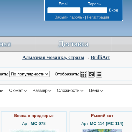
Email
Пароль
Забыли пароль?
Регистрация
|
Алмазная мозаика, стразы
BrilliArt
→
вать:
Отображать:
Сюжет
Размер
Сложность
Цена
ни
Весна в предгорье
Рыжий кот
Арт.
MC-078
Арт.
MC-114 (МС-114)