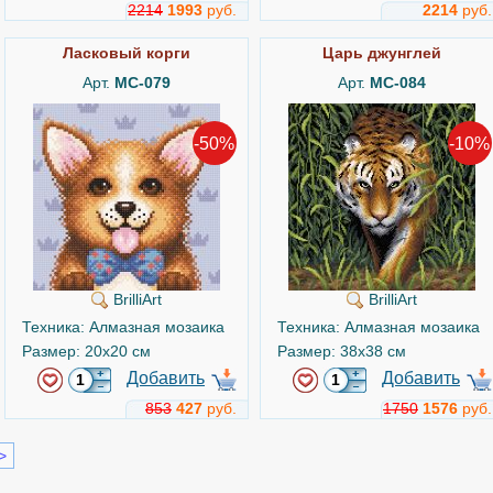
2214
1993
руб.
2214
руб.
Ласковый корги
Царь джунглей
Арт.
MC-079
Арт.
MC-084
-50%
-10%
BrilliArt
BrilliArt
Техника: Алмазная мозаика
Техника: Алмазная мозаика
Размер: 20x20 см
Размер: 38x38 см
Добавить
Добавить
853
427
руб.
1750
1576
руб.
>