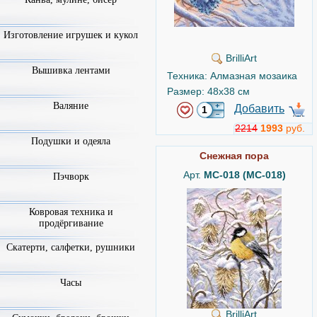
Изготовление игрушек и кукол
BrilliArt
Вышивка лентами
Техника: Алмазная мозаика
Размер: 48x38 см
Валяние
Добавить
2214
1993
руб.
Подушки и одеяла
Снежная пора
Арт.
MC-018 (МС-018)
Пэчворк
Ковровая техника и
продёргивание
Скатерти, салфетки, рушники
Часы
BrilliArt