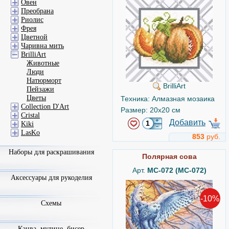
Овен
Преобрана
Риолис
Фрея
Цветной
Чаривна мить
BrilliArt
Животные
Люди
Натюрморт
BrilliArt
Пейзажи
Цветы
Техника: Алмазная мозаика
Collection D'Art
Размер: 20x20 см
Cristal
Добавить
Kiki
LasKo
853
руб.
Наборы для раскрашивания
Полярная сова
Арт.
MC-072 (МС-072)
Аксессуары для рукоделия
-10%
Схемы
Канва, мулине, бисер