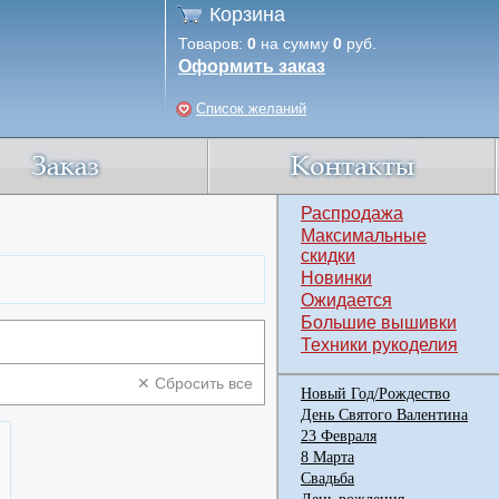
Корзина
Товаров:
0
на сумму
0
руб.
Оформить заказ
Список желаний
Распродажа
Максимальные
скидки
Новинки
Ожидается
Большие вышивки
Техники рукоделия
✕ Сбросить все
Новый Год/Рождество
День Святого Валентина
23 Февраля
8 Марта
Свадьба