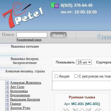
8(925) 376-64-49
пн-пт: 10:00-18:00
Поиск
Расширенный поиск
Вышивка нитками
Вышивка бисером,
Показывать:
Сортиро
бисероплетение
Алмазная мозаика, стразы
Акция
С рисунком на тка
Алмазная Живопись
Арт Соло
Белоснежка
Вдохновение
Румяная тыква
Вышиваем Бисером
Арт.
MC-031 (МС-031)
Гранни
Золотое Руно