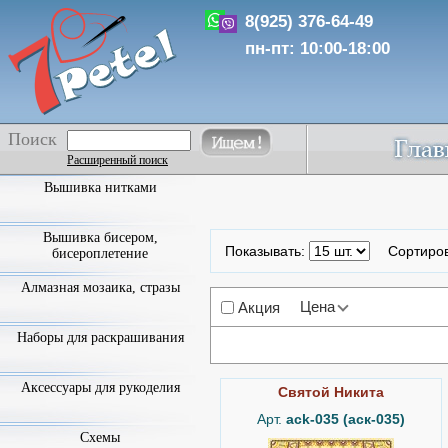
8(925) 376-64-49
пн-пт: 10:00-18:00
Поиск
Расширенный поиск
Вышивка нитками
Вышивка бисером,
Показывать:
Сортиро
бисероплетение
Алмазная мозаика, стразы
Цена
Акция
Наборы для раскрашивания
Аксессуары для рукоделия
Святой Никита
Арт.
ack-035 (аск-035)
Схемы