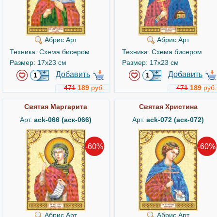
Абрис Арт
Абрис Арт
Техника: Схема бисером
Техника: Схема бисером
Размер: 17x23 см
Размер: 17x23 см
Добавить
Добавить
471
189
руб.
471
189
руб.
Святая Маргарита
Святая Христина
Арт.
ack-066 (аск-066)
Арт.
ack-072 (аск-072)
-60%
-60%
Абрис Арт
Абрис Арт