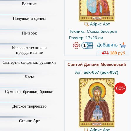
Валяние
Подушки и одеяла
Абрис Арт
Техника: Схема бисером
Пэчворк
Размер: 17x23 см
Добавить
Ковровая техника и
продёргивание
471
189
руб.
Скатерти, салфетки, рушники
Святой Даниил Московский
Арт.
ack-057 (аск-057)
Часы
-60%
Сумочки, брелоки, брошки
Детское творчество
Стринг Арт
Абрис Арт