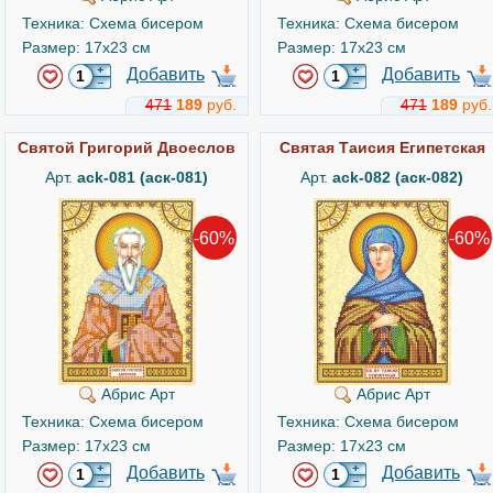
Техника: Схема бисером
Техника: Схема бисером
Размер: 17x23 см
Размер: 17x23 см
Добавить
Добавить
471
189
руб.
471
189
руб.
Святой Григорий Двоеслов
Святая Таисия Египетская
Арт.
ack-081 (аск-081)
Арт.
ack-082 (аск-082)
-60%
-60%
Абрис Арт
Абрис Арт
Техника: Схема бисером
Техника: Схема бисером
Размер: 17x23 см
Размер: 17x23 см
Добавить
Добавить