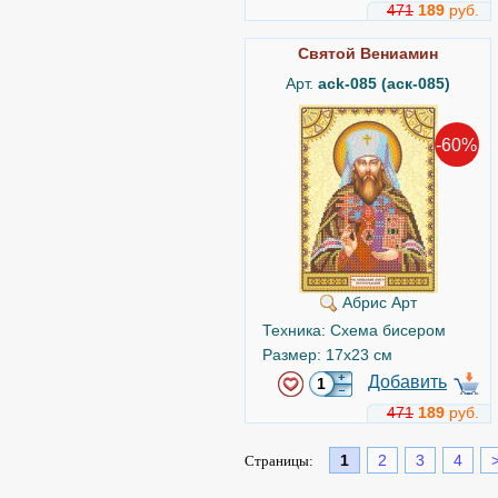
471
189
руб.
Святой Вениамин
Арт.
ack-085 (аск-085)
-60%
Абрис Арт
Техника: Схема бисером
Размер: 17x23 см
Добавить
471
189
руб.
1
2
3
4
Страницы: