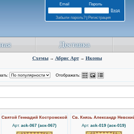
Email
Пароль
Забыли пароль?
Регистрация
|
Схемы
Абрис Арт
Иконы
→
→
вать:
Отображать:
Святой Геннадий Костромской
Св. Князь Александр Невски
Арт.
ack-067 (аск-067)
Арт.
ack-019 (аск-019)