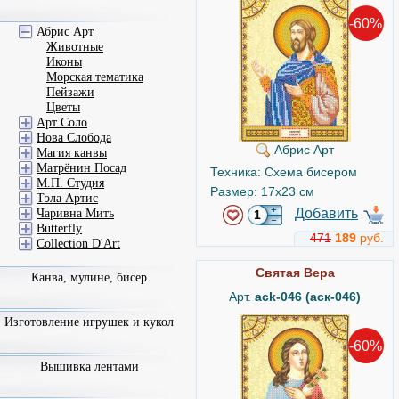
-60%
Абрис Арт
Животные
Иконы
Морская тематика
Пейзажи
Цветы
Арт Соло
Нова Слобода
Абрис Арт
Магия канвы
Матрёнин Посад
Техника: Схема бисером
М.П. Студия
Размер: 17x23 см
Тэла Артис
Добавить
Чаривна Мить
Butterfly
471
189
руб.
Collection D'Art
Святая Вера
Канва, мулине, бисер
Арт.
ack-046 (аск-046)
Изготовление игрушек и кукол
-60%
Вышивка лентами