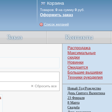
Корзина
Товаров:
0
на сумму
0
руб.
Оформить заказ
Список желаний
Распродажа
Максимальные
скидки
Новинки
Ожидается
Большие вышивки
Техники рукоделия
✕ Сбросить все
Новый Год/Рождество
День Святого Валентина
й
23 Февраля
8 Марта
Свадьба