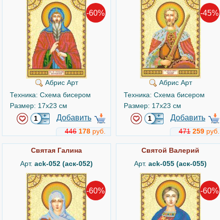
-60%
-45%
Абрис Арт
Абрис Арт
Техника: Схема бисером
Техника: Схема бисером
Размер: 17x23 см
Размер: 17x23 см
Добавить
Добавить
446
178
руб.
471
259
руб.
Святая Галина
Святой Валерий
Арт.
ack-052 (аск-052)
Арт.
ack-055 (аск-055)
-60%
-60%