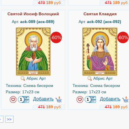
473
189
руб.
471
189
руб.
Святой Иосиф Волоцкий
Святая Клавдия
Арт.
ack-089 (аск-089)
Арт.
ack-092 (аск-092)
-60%
-60%
Абрис Арт
Абрис Арт
Техника: Схема бисером
Техника: Схема бисером
Размер: 17x23 см
Размер: 17x23 см
Добавить
Добавить
471
189
руб.
471
189
руб.
>
>>