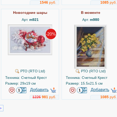
1546
руб.
1085
руб.
Новогодние шары
В моменте
Арт.
m921
Арт.
m980
-20%
РТО (RTO Ltd)
РТО (RTO Ltd)
Техника: Счетный Крест
Техника: Счетный Крест
Размер: 29x19 см
Размер: 15.5x21.5 см
Добавить
Добавить
1226
981
руб.
1085
руб.
>