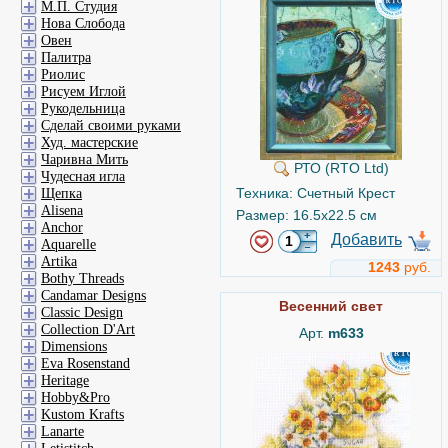
М.П. Студия
Нова Слобода
Овен
Палитра
Риолис
Рисуем Иглой
Рукодельница
Сделай своими руками
Худ. мастерские
Чаривна Мить
РТО (RTO Ltd)
Чудесная игла
Техника: Счетный Крест
Щепка
Alisena
Размер: 16.5x22.5 см
Anchor
Добавить
Aquarelle
Artika
1243
руб.
Bothy Threads
Candamar Designs
Весенний свет
Classic Design
Collection D'Art
Арт.
m633
Dimensions
Eva Rosenstand
Heritage
Hobby&Pro
Kustom Krafts
Lanarte