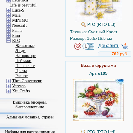
Letistitch
Life is beautiful
Luca-S
Maia
MINIMO
РТО (RTO Ltd)
Neocraft
Panna
Техника: Счетный Крест
Pinn
Размер: 15.5x16.5 см
RTO
Добавить
Животные
Люди
762
руб.
Натюрморт
Пейзажи
Ваза с фруктами
Плюшевые
Цветы
Арт.
c105
Разное
Thea Gouverneur
Vervaco
Xiu Crafts
Вышивка бисером,
бисероплетение
Алмазная мозаика, стразы
РТО (RTO Ltd)
Наборы для раскрашивания