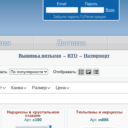
Email
Пароль
Забыли пароль?
Регистрация
|
Вышивка нитками
RTO
Натюрморт
→
→
вать:
Отображать:
т
Канва
Размер
Цена
Нарциссы в хрустальном
Тюльпаны и нарциссы
стакане
Арт.
c180
Арт.
m886