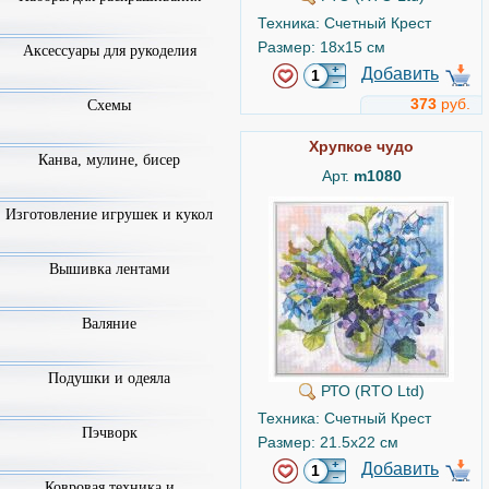
Техника: Счетный Крест
Размер: 18x15 см
Аксессуары для рукоделия
Добавить
373
руб.
Схемы
Хрупкое чудо
Канва, мулине, бисер
Арт.
m1080
Изготовление игрушек и кукол
Вышивка лентами
Валяние
Подушки и одеяла
РТО (RTO Ltd)
Техника: Счетный Крест
Пэчворк
Размер: 21.5x22 см
Добавить
Ковровая техника и