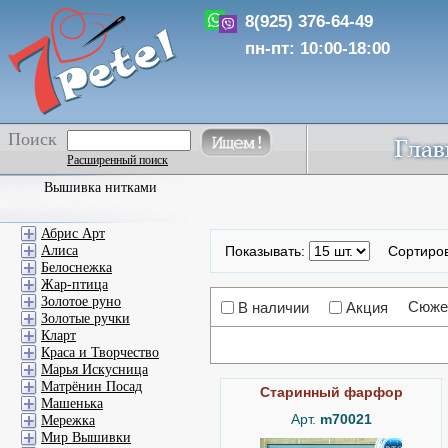
8(925) 376-64-49
пн-пт: 10:00-18:00
Поиск
Расширенный поиск
Вышивка нитками
Абрис Арт
Алиса
Показывать:
Сортиро
Белоснежка
Жар-птица
Золотое руно
Сюже
В наличии
Акция
Золотые ручки
Кларт
Краса и Творчество
Марья Искусница
Матрёнин Посад
Старинный фарфор
Машенька
Арт.
m70021
Мережка
Мир Вышивки