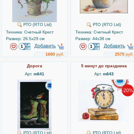
РТО (RTO Ltd)
РТО (RTO Ltd)
Техника: Счетный Крест
Техника: Счетный Крест
Размер: 26.5x29 см
Размер: 44x38 см
Добавить
Добавить
1680
руб.
2575
руб.
Дорога
5 минут до праздника
Арт.
m641
Арт.
m643
-20%
РТО (RTO Ltd)
РТО (RTO Ltd)