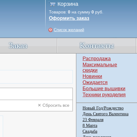
Корзина
Товаров:
0
на сумму
0
руб.
Оформить заказ
Список желаний
Распродажа
Максимальные
скидки
Новинки
Ожидается
Большие вышивки
Техники рукоделия
✕ Сбросить все
Новый Год/Рождество
День Святого Валентина
23 Февраля
8 Марта
Свадьба