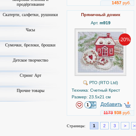
1457
руб.
продёргивание
Пряничный домик
Скатерти, салфетки, рушники
Арт.
m919
Часы
-20%
Сумочки, брелоки, брошки
Детское творчество
Стринг Арт
РТО (RTO Ltd)
Техника: Счетный Крест
Прочие товары
Размер: 23.5x21 см
Добавить
1173
938
руб.
1
2
3
>
>
Страницы: