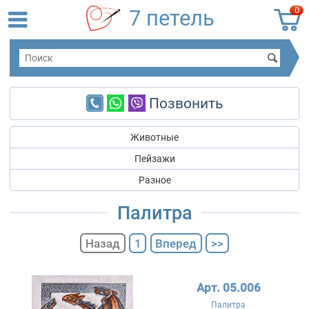
0
7 петель
Позвонить
Животные
Пейзажи
Разное
Палитра
Назад
1
Вперед
>>
Арт. 05.006
Палитра