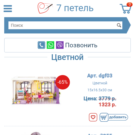
0
7 петель
Позвонить
Цветной
Арт. dgf03
-65%
Цветной
15x16.5x30 см
Цена:
3779 р.
1323 р.