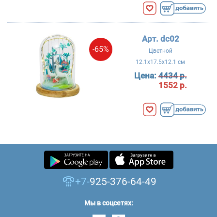
Арт. dc02
-65%
Цветной
12.1x17.5x12.1 см
Цена:
4434 р.
1552 р.
+7-
925-376-64-49
Мы в соцсетях: