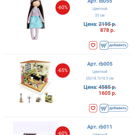
Арт. di055
-60%
Цветной
35 см
Цена:
2195 р.
878 р.
Арт. rb005
-65%
Цветной
20x18.7x18.5 см
Цена:
4585 р.
1605 р.
Арт. rb011
-60%
Цветной