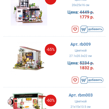
20x25x16 см
Цена:
4449 р.
1779 р.
Арт. rb009
-65%
Цветной
27.1x20.3x22 см
Цена:
5234 р.
1832 р.
Арт. rbm003
-60%
Цветной
21x15x13.5 см