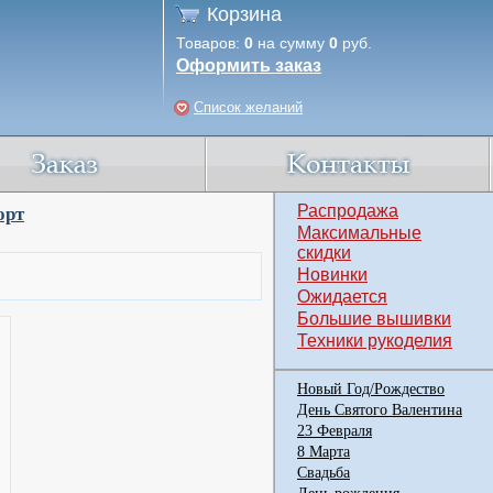
Корзина
Товаров:
0
на сумму
0
руб.
Оформить заказ
Список желаний
Распродажа
орт
Максимальные
скидки
Новинки
Ожидается
Большие вышивки
Техники рукоделия
Новый Год/Рождество
День Святого Валентина
23 Февраля
8 Марта
Свадьба