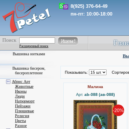
8(925) 376-64-49
пн-пт: 10:00-18:00
Поиск
Расширенный поиск
Вышивка нитками
Вы
Вышивка бисером,
Показывать:
Сортиро
бисероплетение
Абрис Арт
Животные
Малина
Иконы
Арт.
ab-088 (ав-088)
Люди
Натюрморт
Пейзажи
-20%
Плюшевые
Религия
Цветы
Разное