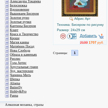
Александра Токарева
Белоснежка
Вдохновение
Вышиваем Бисером
Золотое руно
Абрис Арт
Золотые ручки
Техника: Бисером по рисунку
Картины Бисером
Размер: 24x29 см
Кларт
Краса и Творчество
Добавить
Кроше
Магия канвы
2133
1707
руб.
Матрёнин Посад
Нова Слобода
1
Страницы:
Образа в каменьях
Риолис
Тэла Артис
Хрустальные грани
Худ. мастерские
Чаривна Мить
Щепка
Alisena
Butterfly
Hobby&Pro
Panna
Алмазная мозаика, стразы