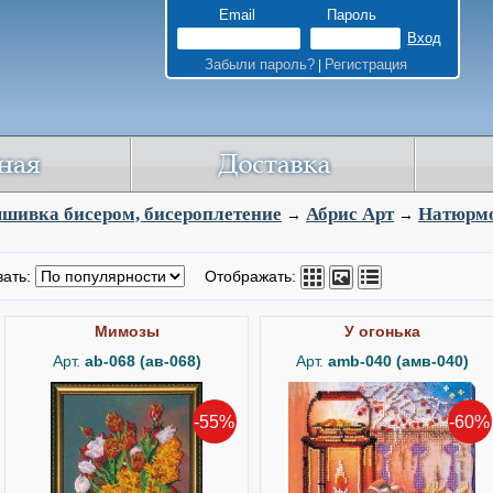
Email
Пароль
Забыли пароль?
Регистрация
|
шивка бисером, бисероплетение
Абрис Арт
Натюрм
→
→
вать:
Отображать:
Мимозы
У огонька
Арт.
ab-068 (ав-068)
Арт.
amb-040 (амв-040)
-55%
-60%