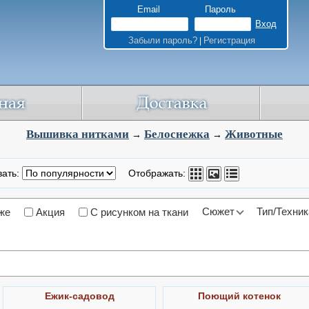
Email
Пароль
Забыли пароль?
Регистрация
|
Вышивка нитками
Белоснежка
Животные
→
→
вать:
Отображать:
Сюжет
Тип/Техник
же
Акция
С рисунком на ткани
Ёжик-садовод
Поющий котенок