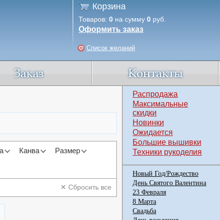
Корзина
Товаров:
0
на сумму
0
руб.
Оформить заказ
Список желаний
Распродажа
Максимальные
скидки
Новинки
Ожидается
Большие вышивки
а
Канва
Размер
Техники рукоделия
Новый Год/Рождество
День Святого Валентина
✕ Сбросить все
23 Февраля
8 Марта
Свадьба