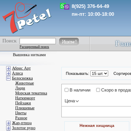
8(925) 376-64-49
пн-пт: 10:00-18:00
Поиск
Расширенный поиск
Вышивка нитками
Абрис Арт
Алиса
Показывать:
Сортиро
Белоснежка
Животные
Люди
В наличии
Скоро в прода
Морская тематика
Натюрморт
Цена
Пейзажи
Плюшевые
Цветы
Разное
Жар-птица
Нежная хищница
Золотое руно