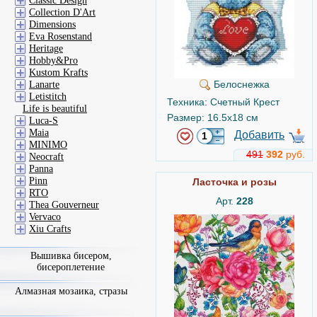
Classic Design
Collection D'Art
Dimensions
Eva Rosenstand
Heritage
Hobby&Pro
Kustom Krafts
Белоснежка
Lanarte
Letistitch
Техника: Счетный Крест
Life is beautiful
Размер: 16.5x18 см
Luca-S
Maia
Добавить
MINIMO
491
392
руб.
Neocraft
Panna
Pinn
Ласточка и розы
RTO
Арт.
228
Thea Gouverneur
Vervaco
Xiu Crafts
Вышивка бисером,
бисероплетение
Алмазная мозаика, стразы