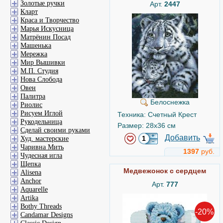
Золотые ручки
Арт.
2447
Кларт
Краса и Творчество
Марья Искусница
Матрёнин Посад
Машенька
Мережка
Мир Вышивки
М.П. Студия
Нова Слобода
Овен
Палитра
Белоснежка
Риолис
Рисуем Иглой
Техника: Счетный Крест
Рукодельница
Размер: 28x36 см
Сделай своими руками
Добавить
Худ. мастерские
Чаривна Мить
1397
руб.
Чудесная игла
Щепка
Медвежонок с сердцем
Alisena
Anchor
Арт.
777
Aquarelle
Artika
Bothy Threads
-20%
Candamar Designs