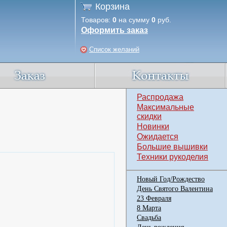
Корзина
Товаров:
0
на сумму
0
руб.
Оформить заказ
Список желаний
Распродажа
Максимальные
скидки
Новинки
Ожидается
Большие вышивки
Техники рукоделия
Новый Год/Рождество
День Святого Валентина
23 Февраля
8 Марта
Свадьба