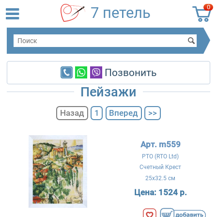
0
7 петель
Позвонить
Пейзажи
Назад
1
Вперед
>>
Арт. m559
РТО (RTO Ltd)
Счетный Крест
25x32.5 см
Цена:
1524 р.