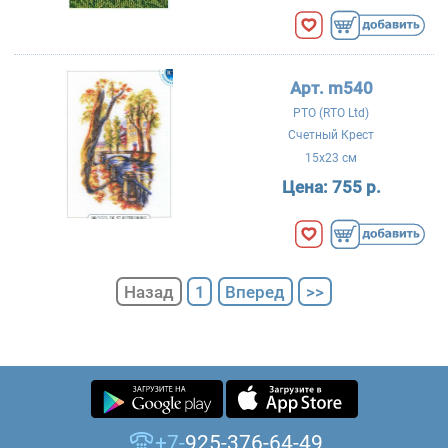
Арт. m540
РТО (RTO Ltd)
Счетный Крест
15x23 см
Цена:
755 р.
Назад
1
Вперед
>>
+7-
925-376-64-49