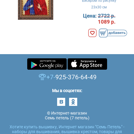
Бисером по рисунку
23x30 см
Цена:
2722 р.
1089 р.
+7-
925-376-64-49
Мы в соцсетях:
© Интернет-магазин
Семь петель (7 петель)
Хотите купить вышивку, Интернет магазин "Семь Петель" -
наборы для вышивания, вышивка крестом, товары для