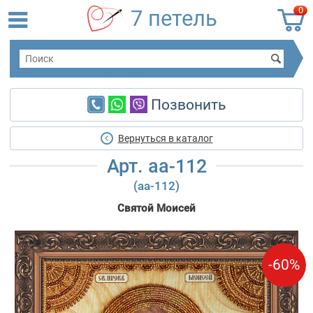
0
7 петель
Позвонить
Вернуться в каталог
Арт. aa-112
(аа-112)
Святой Моисей
-60%